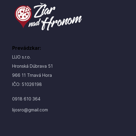
Prevádzkar:
LIJO s.r.o.
Hronská Dúbrava 51
966 11 Trnavá Hora
IČO: 51026198
0918 610 364
SEZÓNNE MENU
lijosro@gmail.com
OBEDOVÉ MENU
MEXICKÉ MENU