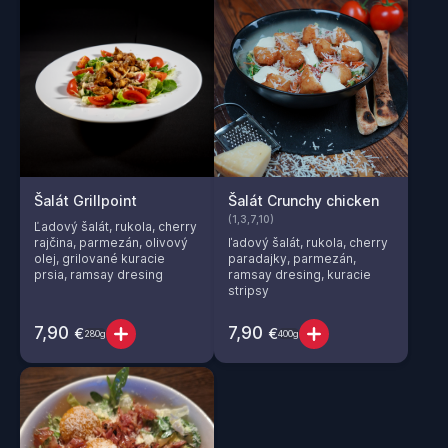
Šalát Grillpoint
Šalát Crunchy chicken
(1,3,7,10)
Ľadový šalát, rukola, cherry
rajčina, parmezán, olivový
ľadový šalát, rukola, cherry
olej, grilované kuracie
paradajky, parmezán,
prsia, ramsay dresing
ramsay dresing, kuracie
stripsy
7,90
7,90
€
€
280g
400g