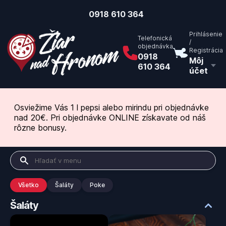
0918 610 364
Prihlásenie
Telefonická
/
objednávka
Registrácia
0918
Môj
610 364
účet
Osviežime Vás 1 l pepsi alebo mirindu pri objednávke
nad 20€. Pri objednávke ONLINE získavate od náš
rôzne bonusy.
Všetko
Šaláty
Poke
Šaláty