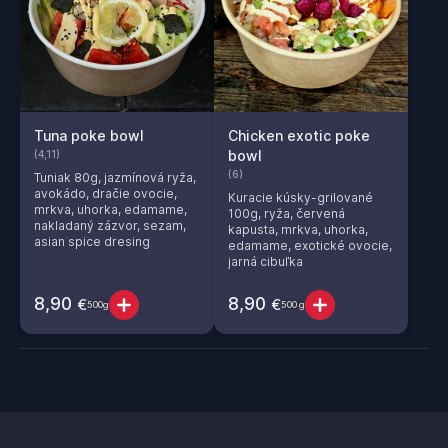
Tuna poke bowl
Chicken exotic poke
bowl
(4,11)
(6)
Tuniak 80g, jazmínová ryža,
avokádo, dračie ovocie,
Kuracie kúsky-grilované
mrkva, uhorka, edamame,
100g, ryža, červená
nakladaný zázvor, sezam,
kapusta, mrkva, uhorka,
asian spice dresing
edamame, exotické ovocie,
jarná cibuľka
8,90
8,90
€
€
500g
500 g