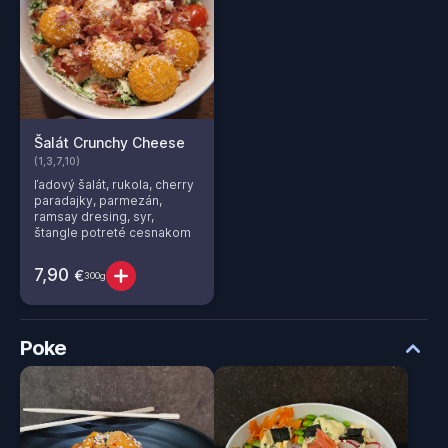
Šalát Crunchy Cheese
(1,3,7,10)
ľadový šalát, rukola, cherry
paradajky, parmezán,
ramsay dresing, syr,
štangle potreté cesnakom
7,90
€
300g
Poke