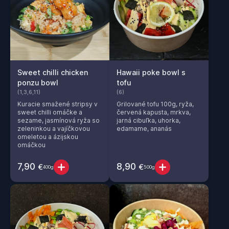
Sweet chilli chicken
Hawaii poke bowl s
ponzu bowl
tofu
(1,3,6,11)
(6)
Kuracie smažené stripsy v
Grilované tofu 100g, ryža,
sweet chilli omáčke a
červená kapusta, mrkva,
sezame, jasmínová ryža so
jarná cibuľka, uhorka,
zeleninkou a vajíčkovou
edamame, ananás
omeletou a ázijskou
omáčkou
7,90
8,90
€
€
400g
500g